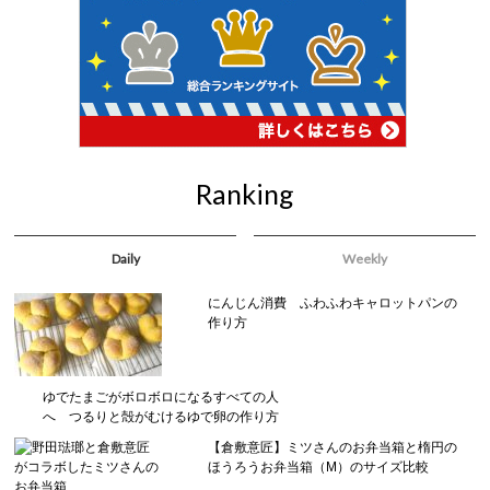
Ranking
Daily
Weekly
にんじん消費 ふわふわキャロットパンの
作り方
ゆでたまごがボロボロになるすべての人
へ つるりと殻がむけるゆで卵の作り方
【倉敷意匠】ミツさんのお弁当箱と楕円の
ほうろうお弁当箱（M）のサイズ比較