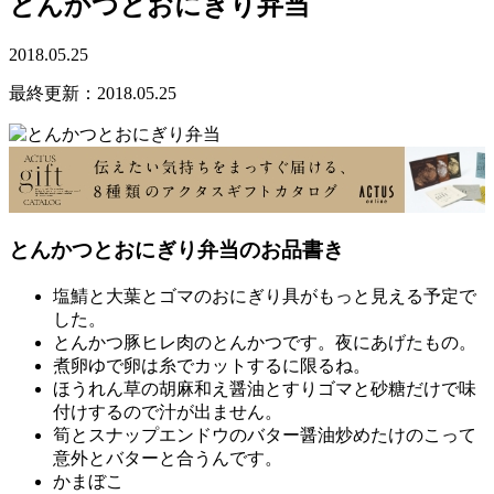
とんかつとおにぎり弁当
2018.05.25
最終更新：2018.05.25
とんかつとおにぎり弁当のお品書き
塩鯖と大葉とゴマのおにぎり
具がもっと見える予定で
した。
とんかつ
豚ヒレ肉のとんかつです。夜にあげたもの。
煮卵
ゆで卵は糸でカットするに限るね。
ほうれん草の胡麻和え
醤油とすりゴマと砂糖だけで味
付けするので汁が出ません。
筍とスナップエンドウのバター醤油炒め
たけのこって
意外とバターと合うんです。
かまぼこ