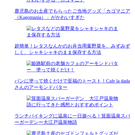
鹿児島のお土産でもらったご当地グッズ「カゴマニア
（Kagomania）」がかわいすぎた
超簡単！レタスなんかのお弁当用葉野菜を、みずみず
しく、シャキシャキのまま保存する方法
パンに塗って焼くだけで至福のトースト！Cafe la dada
さんのアーモンドバター
ランチバイキングに温泉に一日遊べる！箕面温泉スパ
ーガーデンー大江戸温泉物語