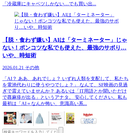
「冷蔵庫にキャベツしかない…でも買い出...
【脱・食わず嫌い】AIは「ターミネーター」じゃ
ない！ポンコツな私でも使えた、最強のサボり…
いや、時短術
2026.01.21
その他
「AI？ ああ、あれでしょ？ いずれ人類を支配して、私たち
を電池代わりに使うやつでしょ？」 なんて、SF映画の見過
ぎで震えていませんか？ あるいは「IT用語とか聞いただけ
で蕁麻疹が出る」というアナタ。 安心してください。私も
最初は「AI＝なんか怖い、意識高い系...