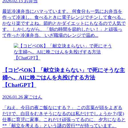
2026.02.15
お弁当
最近冷凍弁当にハマっています。 何食分も一気にお弁当を
作って冷凍し、食べるときに電子レンジでチンして食べる。
かなり楽ですよね。節約とかダイエットにもなるので人気で
す。 しかしながら、「朝の時間を節約したい！」と頑張っ
て作った冷凍弁当。 いざ職場のレンジで温め...
【コピペOK】「献立決まらない」で死にそうな主
婦へ。AIに晩ごはんを丸投げする方法
【ChatGPT】
2026.01.26
家ごはん
「ねえ、今日の夜ご飯なにする？」 この言葉が頭をよぎる
だけで、白目をむきそうになるのは私だけでしょうか？(笑)
仕事に育児に家事。これだけ頑張ってるのに、夕方になると
**「献立を考える」という謎の苦行**が待っています。