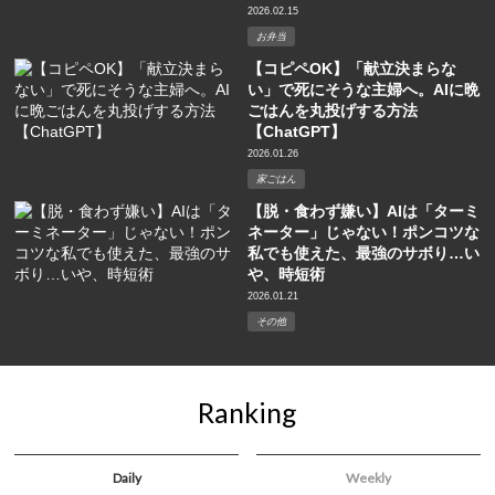
2026.02.15
お弁当
【コピペOK】「献立決まらな
い」で死にそうな主婦へ。AIに晩
ごはんを丸投げする方法
【ChatGPT】
2026.01.26
家ごはん
【脱・食わず嫌い】AIは「ターミ
ネーター」じゃない！ポンコツな
私でも使えた、最強のサボり…い
や、時短術
2026.01.21
その他
Ranking
Daily
Weekly