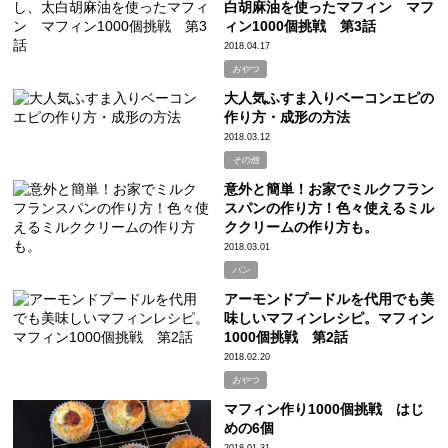
白胡麻油を使ったマフィン マフ
ィン1000個挑戦 第3話
2018.04.17
おやつ
大人気ふすま入りベーコンエピの
作り方・成形の方法
2018.03.12
その他
意外と簡単！お家でミルクフラン
スパンの作り方！色々使えるミル
ククリームの作り方も。
2018.03.01
パン
アーモンドプードルを代用でも美
味しいマフィンレシピ。マフィン
1000個挑戦 第2話
2018.02.20
おやつ
マフィン作り1000個挑戦 はじ
めの6個