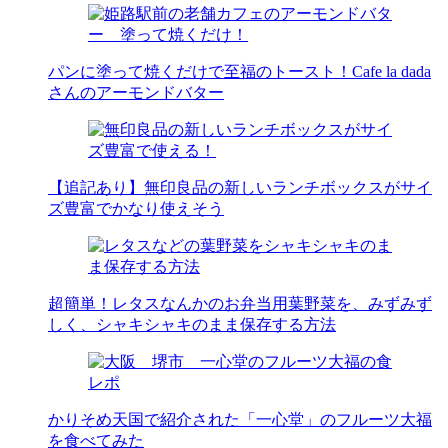
パンに塗って焼くだけで至福のトースト！Cafe la dada
さんのアーモンドバター
【追記あり】無印良品の新しいランチボックスがサイ
ズ豊富でかなり使えそう
超簡単！レタスなんかのお弁当用葉野菜を、みずみず
しく、シャキシャキのまま保存する方法
かりそめ天国で紹介された「一心堂」のフルーツ大福
を食べてみた