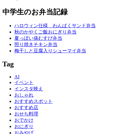
中学生のお弁当記録
ハロウィン仕様 わんぱくサンド弁当
秋のかやくご飯おにぎり弁当
夏っぽい俵むすび弁当
照り焼きチキン弁当
梅干しと豆腐入りシューマイ弁当
Tag
AI
イベント
インスタ映え
おしゃれ
おすすめスポット
おすすめ店
おせち料理
おでかけ
おにぎり
おみやげ