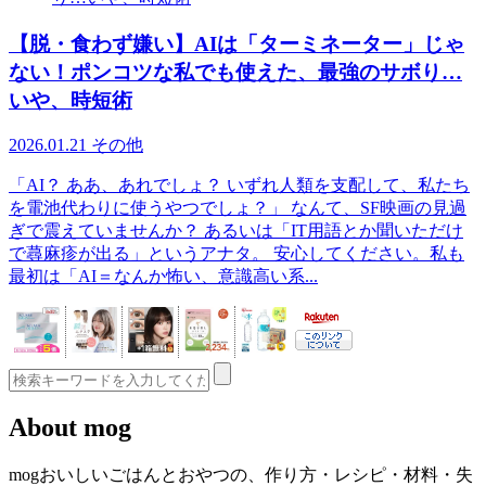
【脱・食わず嫌い】AIは「ターミネーター」じゃ
ない！ポンコツな私でも使えた、最強のサボり…
いや、時短術
2026.01.21
その他
「AI？ ああ、あれでしょ？ いずれ人類を支配して、私たち
を電池代わりに使うやつでしょ？」 なんて、SF映画の見過
ぎで震えていませんか？ あるいは「IT用語とか聞いただけ
で蕁麻疹が出る」というアナタ。 安心してください。私も
最初は「AI＝なんか怖い、意識高い系...
About mog
mogおいしいごはんとおやつの、作り方・レシピ・材料・失