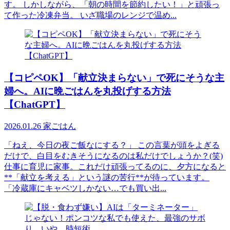
す。 しかしながら、「朝の時間を節約したい！」と頑張っ
て作った冷凍弁当。 いざ職場のレンジで温め...
【コピペOK】「献立決まらない」で死にそうな主
婦へ。AIに晩ごはんを丸投げする方法
【ChatGPT】
2026.01.26
家ごはん
「ねえ、今日の夜ご飯なにする？」 この言葉が頭をよぎる
だけで、白目をむきそうになるのは私だけでしょうか？(笑)
仕事に育児に家事。これだけ頑張ってるのに、夕方になると
**「献立を考える」という謎の苦行**が待っています。
「冷蔵庫にキャベツしかない…でも買い出...