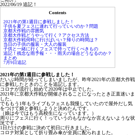
2022/06/19 追記！
Contents
2021年の第1週目に参戦しました！
子供を夏フェスに連れて行っていいのか？問題
京都大作戦の雰囲気
京都大作戦どうやって行く？アクセス方法
京都大作戦何時に行けばいい？帰りの時間は？
当日の子供の服装・大人の服装
子供と一緒に行くフェスで持って行くべきもの
追記！残念な雨予報・・・雨天の場合どうなるのか？
まとめ
7月9日追記
2021年の第1週目に参戦しました！
だいぶ時間が経ってしまいましたが、昨年2021年の京都大作戦
に参戦したときのことを追記します。
コロナが流行し始めて2020年は中止でした。
2021年に京都大作戦が開催されることになったとき正直迷いま
した。
でももう1年もライブもフェスも我慢していたので屋外だし気
をつけて娘と参戦しようと決めたんです。
（娘は今ではもう高校生になっています。）
周りにフェスに行く！っていうのもなかなか言えないような状
況です。
1日だけの参戦に決めて初日に行きました。
コロナ対策として折り畳み傘が全員に配られました。