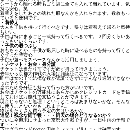
シートから離れる時もゴミ袋に全てを入れて離れています。気
持ち安心。笑
着替えをしたあとの濡れた服なんかも入れられます。数枚もっ
ていると便利です。
・着替え
大人も子供も持って行くべきです。帰りは着替えて帰ると気持
ちいい。
子供は特にまるごと一式持って行くべきです。２回分くらいあ
ってもいいくらいです。
・子供の暇つぶし
おもちゃとか、子供が退屈した時に遊べるものを持って行くと
ぐずった時安心。
子供が遊べるスペースなんかも活用しましょう。
・チケット・お金・身分証
チケットは当たり前ですが必ず持って行きましょう。
去年から京都大作戦の入場は顔認証になっています。
昨年は女の子で結構な数が認証できずにすんなり通過できなか
ったそうです。
念のため身分証も持って行った方がいいです。
お金はチケットの万能札にあらかじめクレジットカードを登録
しておけば万能札で支払うことができます。
現金じゃないと無理！というところはあまりないかな。そんな
に使うことないかもしれません。
物販をたくさん買う予定の方はいるかな。
追記！残念な雨予報・・・雨天の場合どうなるのか？
ついに今週末にせまった京都大作戦ですが、一日中雨の予報で
す・・・
下はグラウンドなので田植えフェス（泥んこ）は確実です。