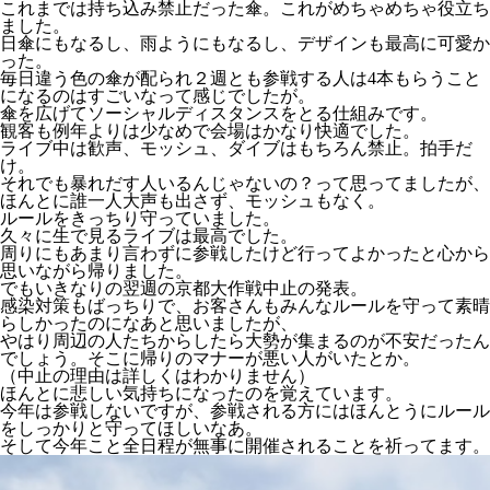
これまでは持ち込み禁止だった傘。これがめちゃめちゃ役立ち
ました。
日傘にもなるし、雨ようにもなるし、デザインも最高に可愛か
った。
毎日違う色の傘が配られ２週とも参戦する人は4本もらうこと
になるのはすごいなって感じでしたが。
傘を広げてソーシャルディスタンスをとる仕組みです。
観客も例年よりは少なめで会場はかなり快適でした。
ライブ中は歓声、モッシュ、ダイブはもちろん禁止。拍手だ
け。
それでも暴れだす人いるんじゃないの？って思ってましたが、
ほんとに誰一人大声も出さず、モッシュもなく。
ルールをきっちり守っていました。
久々に生で見るライブは最高でした。
周りにもあまり言わずに参戦したけど行ってよかったと心から
思いながら帰りました。
でもいきなりの翌週の京都大作戦中止の発表。
感染対策もばっちりで、お客さんもみんなルールを守って素晴
らしかったのになあと思いましたが、
やはり周辺の人たちからしたら大勢が集まるのが不安だったん
でしょう。そこに帰りのマナーが悪い人がいたとか。
（中止の理由は詳しくはわかりません）
ほんとに悲しい気持ちになったのを覚えています。
今年は参戦しないですが、参戦される方にはほんとうにルール
をしっかりと守ってほしいなあ。
そして今年こと全日程が無事に開催されることを祈ってます。