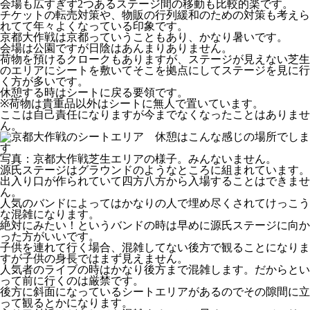
会場も広すぎず2つあるステージ間の移動も比較的楽です。
チケットの転売対策や、物販の行列緩和のための対策も考えら
れてて年々よくなっている印象です。
京都大作戦は京都っていうこともあり、かなり暑いです。
会場は公園ですが日陰はあんまりありません。
荷物を預けるクロークもありますが、ステージが見えない芝生
のエリアにシートを敷いてそこを拠点にしてステージを見に行
く方が多いです。
休憩する時はシートに戻る要領です。
※荷物は貴重品以外はシートに無人で置いています。
ここは自己責任になりますが今までなくなったことはありませ
ん。
写真：京都大作戦芝生エリアの様子。みんないません。
源氏ステージはグラウンドのようなところに組まれています。
出入り口が作られていて四方八方から入場することはできませ
ん。
人気のバンドによってはかなりの人で埋め尽くされてけっこう
な混雑になります。
絶対にみたい！というバンドの時は早めに源氏ステージに向か
った方がいいです。
子供を連れて行く場合、混雑してない後方で観ることになりま
すが子供の身長ではまず見えません。
人気者のライブの時はかなり後方まで混雑します。だからとい
って前に行くのは厳禁です。
後方に斜面になっているシートエリアがあるのでその隙間に立
って観るとかになります。