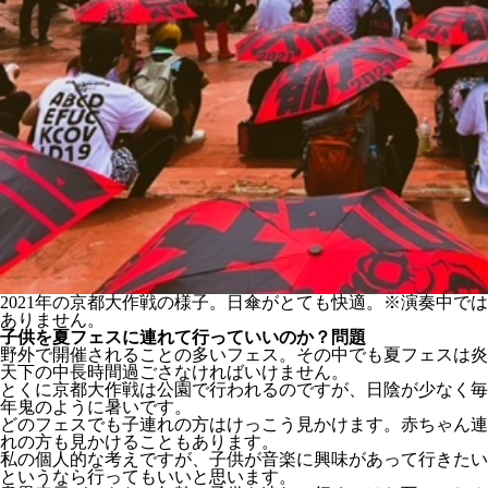
2021年の京都大作戦の様子。日傘がとても快適。※演奏中では
ありません。
子供を夏フェスに連れて行っていいのか？問題
野外で開催されることの多いフェス。その中でも夏フェスは炎
天下の中長時間過ごさなければいけません。
とくに京都大作戦は公園で行われるのですが、日陰が少なく毎
年鬼のように暑いです。
どのフェスでも子連れの方はけっこう見かけます。赤ちゃん連
れの方も見かけることもあります。
私の個人的な考えですが、子供が音楽に興味があって行きたい
というなら行ってもいいと思います。