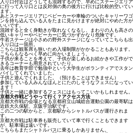
入り口付近はどうしても混雑するので、早めにステージエリア
に行って入り口とは反対側の奥の後方に行けば比較的空いてい
ます。
あとステージエリアにベビーカーや車輪のついたキャリーワゴ
ンを持ち込んでいる人をたまに見かけますが絶対にやめた方が
いいです。
混雑すると全く身動きが取れなくなるし、まわりの人も高さの
低いキャリーやベビーカーに気づかずかなり危険です。
牛若ステージは小さめの野外ステージになっていてこちらも出
入り口は一箇所。
こちらは観客席も狭いため入場制限がかかることもあります。
こちらもなるべく早めに向かいましょう。
子供が来ることを考えて、子供が楽しめるお絵かきや工作がで
きるコーナーも用意されていたり。
去年は教育学部で勉強中という大学生がボランティアでスタン
バイしてくれていました。
子供と遊んでくれました。（預けることはできません）
参加している人みんなほんとにたのしそうなフェスになってい
ます！
子供と一緒に参加するフェスにはもってこいかもしれません。
京都大作戦どうやって行く？アクセス方法
京都大作戦の会場となる京都府立山城総合運動公園の最寄駅は
近鉄大久保駅、京阪宇治駅です。
この二つの駅からと、京都駅からシャトルバスが運行されま
す。
京都大作戦は駐車券も販売していて車で行くこともできます
が、駐車場は遠いです。
こちらもまたシャトルバスに乗るしかありません。