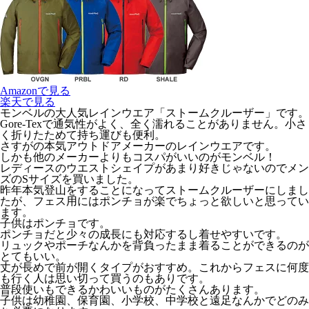
Amazonで見る
楽天で見る
モンベルの大人気レインウエア「ストームクルーザー」です。
Gore-Texで通気性がよく、全く濡れることがありません。小さ
く折りたためて持ち運びも便利。
さすがの本気アウトドアメーカーのレインウエアです。
しかも他のメーカーよりもコスパがいいのがモンベル！
レディースのウエストシェイプがあまり好きじゃないのでメン
ズのSサイズを買いました。
昨年本気登山をすることになってストームクルーザーにしまし
たが、フェス用にはポンチョが楽でちょっと欲しいと思ってい
ます。
子供はポンチョです。
ポンチョだと少々の成長にも対応するし着せやすいです。
リュックやポーチなんかを背負ったまま着ることができるのが
とてもいい。
丈が長めで前が開くタイプがおすすめ。これからフェスに何度
も行く人は思い切って買うのもありです。
普段使いもできるかわいいものがたくさんあります。
子供は幼稚園、保育園、小学校、中学校と遠足なんかでどのみ