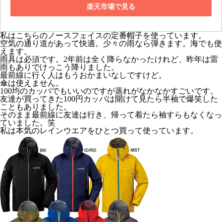
楽天市場で見る
私はこちらのノースフェイスの定番帽子を使っています。
空気の通り道があって快適。少々の雨なら弾きます。海でも使
えます。
雨具は必須です。2年前は全く降らなかったけれど、昨年は雷
雨もありでけっこう降りました。
最前線に行く人はもうおかまいなしですけど。
傘は使えません。
100均のカッパでもいいのですが蒸れがなかなかすごいです。
友達が買ってきた100円カッパは開けて見たら半袖で爆笑した
こともありました。
そのまま最前線に友達は行き、帰って着たら袖すらもなくなっ
ていました。笑
私は本気のレインウエアをひとつ買って使っています。