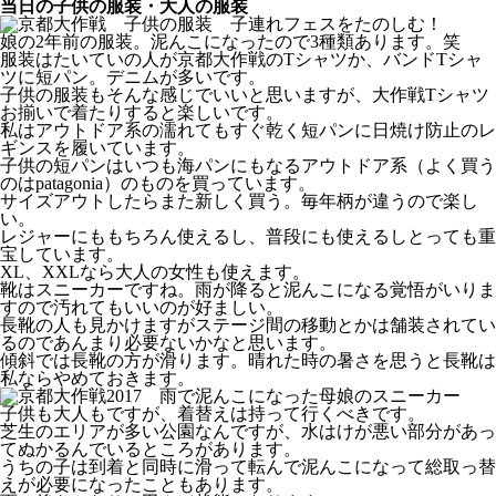
当日の子供の服装・大人の服装
娘の2年前の服装。泥んこになったので3種類あります。笑
服装はたいていの人が京都大作戦のTシャツか、バンドTシャ
ツに短パン。デニムが多いです。
子供の服装もそんな感じでいいと思いますが、大作戦Tシャツ
お揃いで着たりすると楽しいです。
私はアウトドア系の濡れてもすぐ乾く短パンに日焼け防止のレ
ギンスを履いています。
子供の短パンはいつも海パンにもなるアウトドア系（よく買う
のはpatagonia）のものを買っています。
サイズアウトしたらまた新しく買う。毎年柄が違うので楽し
い。
レジャーにももちろん使えるし、普段にも使えるしとっても重
宝しています。
XL、XXLなら大人の女性も使えます。
靴はスニーカーですね。雨が降ると泥んこになる覚悟がいりま
すので汚れてもいいのが好ましい。
長靴の人も見かけますがステージ間の移動とかは舗装されてい
るのであんまり必要ないかなと思います。
傾斜では長靴の方が滑ります。晴れた時の暑さを思うと長靴は
私ならやめておきます。
子供も大人もですが、着替えは持って行くべきです。
芝生のエリアが多い公園なんですが、水はけが悪い部分があっ
てぬかるんでいるところがあります。
うちの子は到着と同時に滑って転んで泥んこになって総取っ替
えが必要になったこともあります。