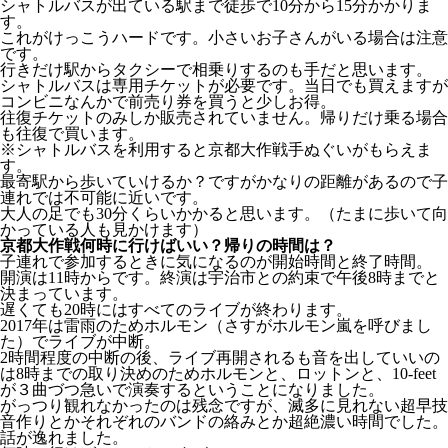
シャトルバスが出ている駅まで徒歩で10分から15分かかりま
す。
これがけっこうハードです。小さいお子さんがいる場合は注意
です。
行きだけ駅からタクシーで相乗りするのも手だと思います。
シャトルバスは専用チケットが必要です。当日でも買えますが
コンビニなんかで前売り券を買うと少しお得。
往復チケットのみしか販売されていません。帰りだけ乗る場合
も往復で買います。
※シャトルバスを利用すると京都大作戦手ぬぐいがもらえま
す。
最寄駅から歩いていけるか？ですがかなりの距離があるので子
連れでは不可能に近いです。
大人の足でも30分くらいかかると思います。（たまに歩いて向
かっている人も見かけます）
京都大作戦何時に行けばいい？帰りの時間は？
子連れで参加するときに気になるのが開始時間と終了時間。
開演は11時からです。終演は宇治市との約束で午後8時までと
決まっています。
遅くても20時にはすべてのライブが終わります。
2017年は雷雨のためホルモン（さすがホルモン嵐を呼びまし
た）でライブが中断。
2時間程度の中断の後、ライブ再開されるも音を出していいの
は8時までの取り決めのためホルモンと、ロットンと、10-feet
が３曲づつ急いで演奏するということになりました。
がっつり観れなかったのは残念ですが、滅多に見れない超早技
音作りとかそれぞれのバンドの絡みとか超絶濃い時間でした。
話が逸れました。