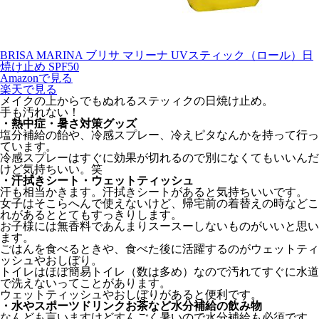
BRISA MARINA ブリサ マリーナ UVスティック（ロール）日
焼け止め SPF50
Amazonで見る
楽天で見る
メイクの上からでもぬれるステッィクの日焼け止め。
手も汚れない！
・熱中症・暑さ対策グッズ
塩分補給の飴や、冷感スプレー、冷えピタなんかを持って行っ
ています。
冷感スプレーはすぐに効果が切れるので別になくてもいいんだ
けど気持ちいい。笑
・汗拭きシート・ウェットティッシュ
汗も相当かきます。汗拭きシートがあると気持ちいいです。
女子はそこらへんで使えないけど、帰宅前の着替えの時などこ
れがあるととてもすっきりします。
お子様には無香料であんまりスースーしないものがいいと思い
ます。
ごはんを食べるときや、食べた後に活躍するのがウェットティ
ッシュやおしぼり。
トイレはほぼ簡易トイレ（数は多め）なので汚れてすぐに水道
で洗えないってことがあります。
ウェットティッシュやおしぼりがあると便利です。
・水やスポーツドリンクお茶など水分補給の飲み物
なんども言いますけどすんごく暑いので水分補給も必須です。