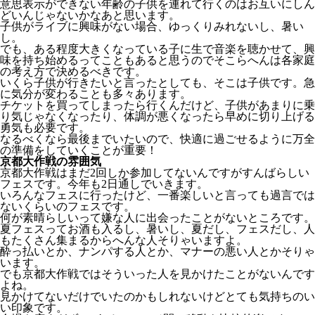
意思表示ができない年齢の子供を連れて行くのはお互いにしん
どいんじゃないかなあと思います。
子供がライブに興味がない場合、ゆっくりみれないし、暑い
し。
でも、ある程度大きくなっている子に生で音楽を聴かせて、興
味を持ち始めるってこともあると思うのでそこらへんは各家庭
の考え方で決めるべきです。
いくら子供が行きたいと言ったとしても、そこは子供です。急
に気分が変わることも多々あります。
チケットを買ってしまったら行くんだけど、子供があまりに乗
り気じゃなくなったり、体調が悪くなったら早めに切り上げる
勇気も必要です。
なるべくなら最後までいたいので、快適に過ごせるように万全
の準備をしていくことが重要！
京都大作戦の雰囲気
京都大作戦はまだ2回しか参加してないんですがすんばらしい
フェスです。今年も2日通しでいきます。
いろんなフェスに行ったけど、一番楽しいと言っても過言では
ないくらいのフェスです。
何が素晴らしいって嫌な人に出会ったことがないところです。
夏フェスってお酒も入るし、暑いし、夏だし、フェスだし、人
もたくさん集まるからへんな人そりゃいますよ。
酔っ払いとか、ナンパする人とか、マナーの悪い人とかそりゃ
います。
でも京都大作戦ではそういった人を見かけたことがないんです
よね。
見かけてないだけでいたのかもしれないけどとても気持ちのい
い印象です。