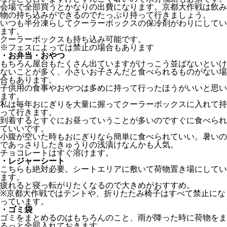
会場で全部買うとかなりの出費になります。京都大作戦は飲み
物の持ち込みができるのでたっぷり持って行きましょう。
いつも半分凍らしてクーラーボックスの保冷剤がわりにしてい
ます。
クーラーボックスも持ち込み可能です。
※フェスによっては禁止の場合もあります
・お弁当・おやつ
もちろん屋台もたくさん出ていますがけっこう並ばないといけ
ないことが多く、小さいお子さんだと食べられるものがない場
合もあります。
子供用の食事やおやつは多めに持って行ったほうがいいと思い
ます。
私は毎年おにぎりを大量に握ってクーラーボックスに入れて持
って行きます。
到着するとすぐにお昼っていうことが多いのですぐに食べられ
ていいです。
小腹が空いた時もおにぎりなら簡単に食べられていい。暑いの
であっさりしたきゅうりの浅漬けなんかも人気。
チョコレートはすぐ溶けます。
・レジャーシート
こちらも絶対必要。シートエリアに敷いて荷物置き場にしてい
ます。
疲れると寝っ転がりたくなるので大きめがおすすめ。
※京都大作戦ではテントや、折りたたみ椅子はすべて禁止にな
っています。
・ゴミ袋
ゴミをまとめるのはもちろんのこと、雨が降った時に荷物をま
るっと全部入れておきます。