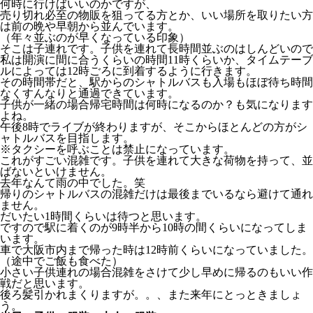
何時に行けばいいのかですが、
売り切れ必至の物販を狙ってる方とか、いい場所を取りたい方
は前の晩や早朝から並んでいます。
（年々並ぶのが早くなっている印象）
そこは子連れです。子供を連れて長時間並ぶのはしんどいので
私は開演に間に合うくらいの時間11時くらいか、タイムテーブ
ルによっては12時ごろに到着するように行きます。
その時間帯だと、駅からのシャトルバスも入場もほぼ待ち時間
なくすんなりと通過できています。
子供が一緒の場合帰宅時間は何時になるのか？も気になります
よね。
午後8時でライブが終わりますが、そこからほとんどの方がシ
ャトルバスを目指します。
※タクシーを呼ぶことは禁止になっています。
これがすごい混雑です。子供を連れて大きな荷物を持って、並
ばないといけません。
去年なんて雨の中でした。笑
帰りのシャトルバスの混雑だけは最後までいるなら避けて通れ
ません。
だいたい1時間くらいは待つと思います。
ですので駅に着くのが9時半から10時の間くらいになってしま
います。
車で大阪市内まで帰った時は12時前くらいになっていました。
（途中でご飯も食べた）
小さい子供連れの場合混雑をさけて少し早めに帰るのもいい作
戦だと思います。
後ろ髪引かれまくりますが。。、また来年にとっときましょ
う。