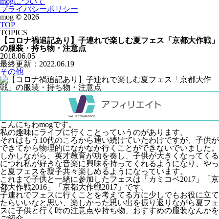
mogについて
プライバシーポリシー
mog ©
2026
TOP
TOPICS
【コロナ禍追記あり】子連れで楽しむ夏フェス「京都大作戦」
の服装・持ち物・注意点
2018.06.05
最終更新：2022.06.19
その他
こんにちわmogです。
私の趣味にライブに行くことっていうのがあります。
それはもう10代のころから通い続けていたわけですが、子供が
できてから物理的になかなか行くことができないでいました。
しかしながら、英才教育が功を奏し、子供が大きくなってくる
につれ私が好きな音楽に興味を持ってくれるようになり、やっ
と夏フェスを親子共々楽しめるようになっています。
これまで子供と一緒に参加したフェスは「カミコベ2017」「京
都大作戦2016」「京都大作戦2017」です。
子連れでフェスに行くことを考えてる方に少しでもお役に立て
たらいいなと思い、楽しかった思い出を振り返りながら夏フェ
スに子供と行く時の注意点や持ち物、おすすめの服装なんかを
ご紹介。