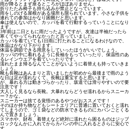
雨が降るとまず座るところがほぼありません。
折りたたみ椅子も持ち込みが禁止となっています。
雨をしのげる屋根がある場所も限られています。小さな子供を
連れての参加はかなり困難だと思います。
傘は使えないので、カッパを着て行動するっていうことになり
ます。
3年前は二日ともに雨だったようですが、友達は半袖だったら
寒くてやってられなかったと言っていました。
カッパを着ていても1日雨に打たれることになるわけなので、
体温はかなり下がります。
体温を調節できる用意をしていったほうがいいでしょう。
カッパの中に着れるように長袖をもっていったり、保温性のあ
るレインウエアを着ていったりです。
濡れたまま帰るなんてことがないように着替えも持っていきま
しょう。
靴も長靴はあんまりと言いましたが初めから最後まで雨のよう
な日は足が濡れなくて、長靴は重宝すると思います。
が、暴れる方は動きづらかったり、坂道では滑りやすいので要
注意です！
大人しく見るなら長靴。大暴れならどうせ濡れるからスニーカ
ー？かな。
スニーカーは捨てる覚悟のあるやつがおススメです！
そのほか持ち物などもシートエリアに普通に置いておくと濡れ
てしまうので、ゴミ袋などの防水できるものにカバンごとくる
んで置きましょう。
スマホや、財布、着替えなど絶対に濡れたら困るものはジップ
ロックなんかに入れてからカバンの中に入れるとさらに安心で
す。