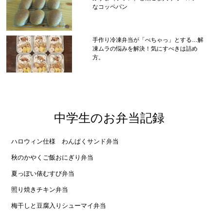
なコッペパン
手作り冷凍弁当が「べちゃっ」とする…解
凍ムラの悩みを解決！気にすべきは詰め
方。
中学生のお弁当記録
ハロウィン仕様 わんぱくサンド弁当
秋のかやくご飯おにぎり弁当
夏っぽい俵むすび弁当
照り焼きチキン弁当
梅干しと豆腐入りシューマイ弁当