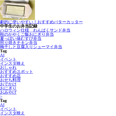
劇的に使いやすい！おすすめバターカッター
中学生のお弁当記録
ハロウィン仕様 わんぱくサンド弁当
秋のかやくご飯おにぎり弁当
夏っぽい俵むすび弁当
照り焼きチキン弁当
梅干しと豆腐入りシューマイ弁当
Tag
AI
イベント
インスタ映え
おしゃれ
おすすめスポット
おすすめ店
おせち料理
おでかけ
おにぎり
おみやげ
>
Tag
AI
イベント
インスタ映え