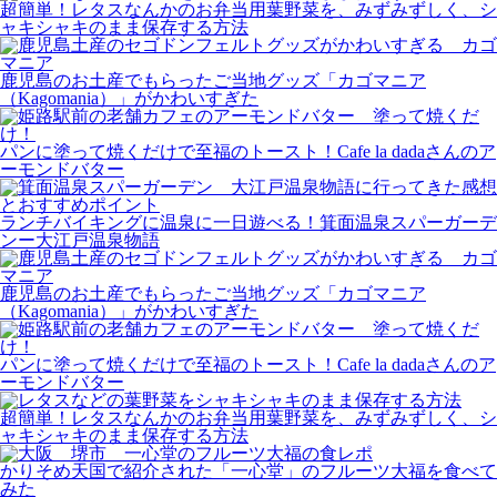
超簡単！レタスなんかのお弁当用葉野菜を、みずみずしく、シ
ャキシャキのまま保存する方法
鹿児島のお土産でもらったご当地グッズ「カゴマニア
（Kagomania）」がかわいすぎた
パンに塗って焼くだけで至福のトースト！Cafe la dadaさんのア
ーモンドバター
ランチバイキングに温泉に一日遊べる！箕面温泉スパーガーデ
ンー大江戸温泉物語
鹿児島のお土産でもらったご当地グッズ「カゴマニア
（Kagomania）」がかわいすぎた
パンに塗って焼くだけで至福のトースト！Cafe la dadaさんのア
ーモンドバター
超簡単！レタスなんかのお弁当用葉野菜を、みずみずしく、シ
ャキシャキのまま保存する方法
かりそめ天国で紹介された「一心堂」のフルーツ大福を食べて
みた