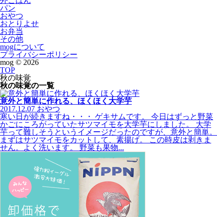
外ごはん
パン
おやつ
おとりよせ
お弁当
その他
mogについて
プライバシーポリシー
mog ©
2026
TOP
秋の味覚
秋の味覚の一覧
意外と簡単に作れる、ほくほく大学芋
2017.12.07
おやつ
寒い日が続きますね・・・ ゲキサムです。 今日はずっと野菜
かごにころがっていたサツマイモを大学芋にしました。 大学
芋って難しそうというイメージだったのですが、意外と簡単。
まずはサツマイモをカットして、素揚げ。 この時皮は剥きま
せん。よく洗います。 野菜も果物...