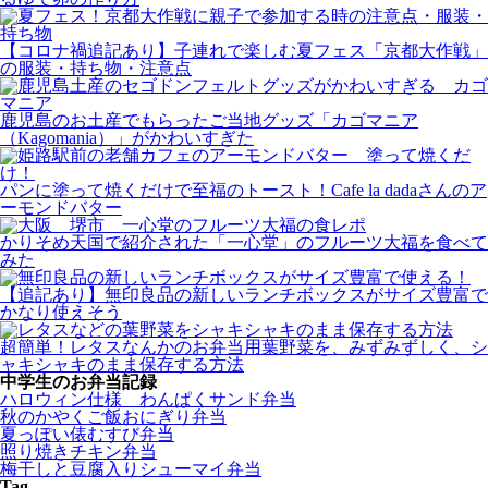
【コロナ禍追記あり】子連れで楽しむ夏フェス「京都大作戦」
の服装・持ち物・注意点
鹿児島のお土産でもらったご当地グッズ「カゴマニア
（Kagomania）」がかわいすぎた
パンに塗って焼くだけで至福のトースト！Cafe la dadaさんのア
ーモンドバター
かりそめ天国で紹介された「一心堂」のフルーツ大福を食べて
みた
【追記あり】無印良品の新しいランチボックスがサイズ豊富で
かなり使えそう
超簡単！レタスなんかのお弁当用葉野菜を、みずみずしく、シ
ャキシャキのまま保存する方法
中学生のお弁当記録
ハロウィン仕様 わんぱくサンド弁当
秋のかやくご飯おにぎり弁当
夏っぽい俵むすび弁当
照り焼きチキン弁当
梅干しと豆腐入りシューマイ弁当
Tag