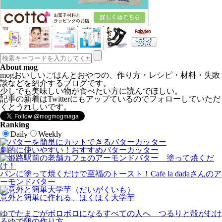
About mog
mogおいしいごはんとおやつの、作り方・レシピ・材料・失敗
談などを紹介するブログです。
少しでも美味しい物が食べたい方に読んでほしい。
記事の新着はTwitterにもアップているのでフォローしていただ
くとうれしいです。
Ranking
Daily
Weekly
劇的に使いやすい！おすすめバターカッター
パンに塗って焼くだけで至福のトースト！Cafe la dadaさんのア
ーモンドバター
意外と簡単に作れる、ほくほく大学芋
ゆでたまごがボロボロになるすべての人へ つるりと殻がむけ
るゆで卵の作り方