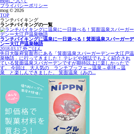
mogについて
プライバシーポリシー
mog ©
2026
TOP
ランチバイキング
ランチバイキングの一覧
ランチバイキングに温泉に一日遊べる！箕面温泉スパーガーデ
ンー大江戸温泉物語
2018.03.17
外ごはん
先日大阪府箕面市にある「箕面温泉スパーガーデンー大江戸温
泉物語」に行ってきました！ テレビや雑誌でもよく紹介され
ている箕面温泉スパガーデンですが期待以上に楽しかったで
す。 今回は、大人気の ランチブッフェ→温泉→卓球→温
泉 と楽しんできました。 箕面温泉（みの...