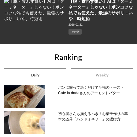
【脱・食わず嫌い】AIは「ターミ
ネーター」じゃない！ポンコツな
私でも使えた、最強のサボり…い
や、時短術
2026.01.21
その他
Ranking
Daily
Weekly
パンに塗って焼くだけで至福のトースト！
Cafe la dadaさんのアーモンドバター
初心者さんも揃えるべき！お菓子作りの基
本の道具「ハンドミキサー」の選び方