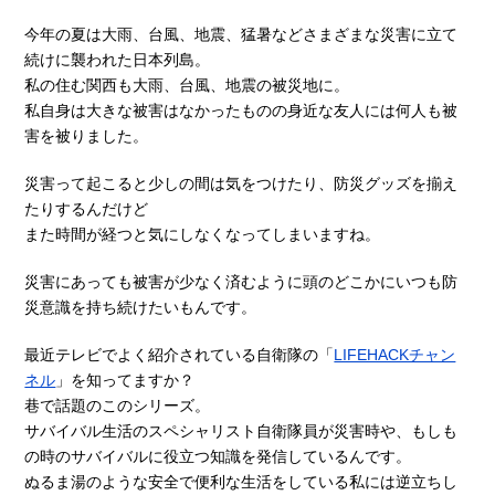
今年の夏は大雨、台風、地震、猛暑などさまざまな災害に立て
続けに襲われた日本列島。
私の住む関西も大雨、台風、地震の被災地に。
私自身は大きな被害はなかったものの身近な友人には何人も被
害を被りました。
災害って起こると少しの間は気をつけたり、防災グッズを揃え
たりするんだけど
また時間が経つと気にしなくなってしまいますね。
災害にあっても被害が少なく済むように頭のどこかにいつも防
災意識を持ち続けたいもんです。
最近テレビでよく紹介されている自衛隊の「
LIFEHACKチャン
ネル
」を知ってますか？
巷で話題のこのシリーズ。
サバイバル生活のスペシャリスト自衛隊員が災害時や、もしも
の時のサバイバルに役立つ知識を発信しているんです。
ぬるま湯のような安全で便利な生活をしている私には逆立ちし