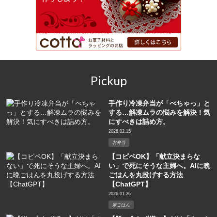
Pickup
手作り冷凍弁当が「べちゃっ」と
する…解凍ムラの悩みを解決！気
にすべきは詰め方。
2026.02.15
お弁当
【コピペOK】「献立決まらな
い」で死にそうな主婦へ。AIに晩
ごはんを丸投げする方法
【ChatGPT】
2026.01.26
家ごはん